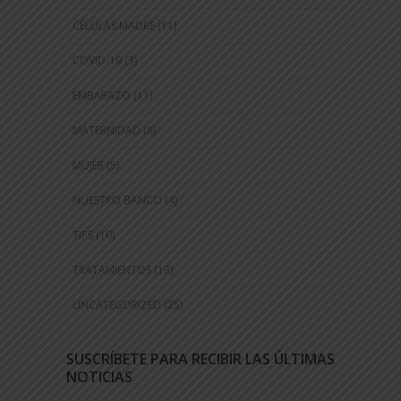
CÉLULAS MADRE
(11)
COVID-19
(3)
EMBARAZO
(11)
MATERNIDAD
(8)
MUJER
(5)
NUESTRO BANCO
(4)
TIPS
(10)
TRATAMIENTOS
(13)
UNCATEGORIZED
(25)
SUSCRÍBETE PARA RECIBIR LAS ÚLTIMAS
NOTICIAS