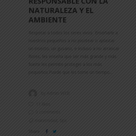
RESPONSABLE CON LA
NATURALEZA Y EL
AMBIENTE
Respetar a todos los seres vivos Enseñarle a
nuestros pequeños a no pisotear o aplastar
un insecto, un gusano, e incluso a no arrancar
flores, les enseña que ser más grande y más
fuerte les permite proteger a los más
pequeños.Puede que les tome un tiempo...
by
Admin WEB
11 likes
0 comments
maternidad
,
tips
Share