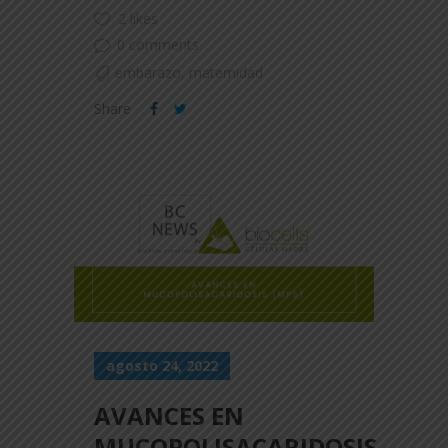
2 likes
0 comments
embarazo
,
maternidad
Share
agosto 24, 2022
AVANCES EN
MUCOPOLISACARIDOSIS