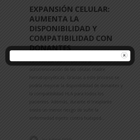
EXPANSIÓN CELULAR:
AUMENTA LA
DISPONIBILIDAD Y
COMPATIBILIDAD CON
DONANTES
La molécula UM171 permite la
autorrenovación de las células madre
hematopoyéticas. Gracias a este proceso se
podría mejorar la disponibilidad de donantes y
la compatibilidad HLA para todos los
pacientes. Además, durante el trasplante
existe un menor riesgo de sufrir la
enfermedad injerto contra huésped...
by
Admin WEB