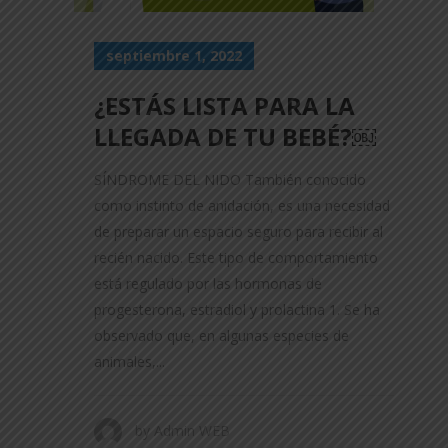
septiembre 1, 2022
¿ESTÁS LISTA PARA LA
LLEGADA DE TU BEBÉ?￼
SÍNDROME DEL NIDO También conocido
como instinto de anidación, es una necesidad
de preparar un espacio seguro para recibir al
recién nacido. Este tipo de comportamiento
está regulado por las hormonas de
progesterona, estradiol y prolactina 1. Se ha
observado que, en algunas especies de
animales,...
by
Admin WEB