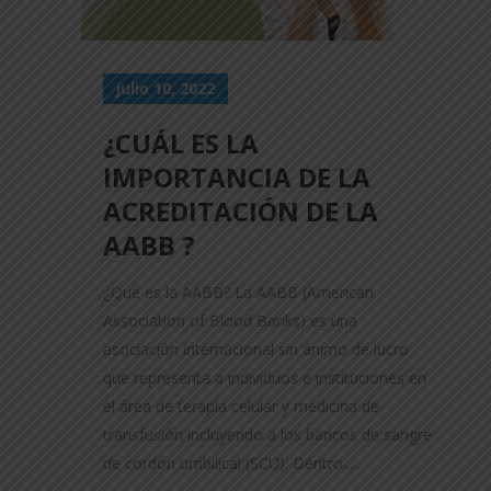
julio 10, 2022
¿CUÁL ES LA
IMPORTANCIA DE LA
ACREDITACIÓN DE LA
AABB ?
¿Qué es la AABB? La AABB (American
Association of Blood Banks) es una
asociación internacional sin ánimo de lucro
que representa a individuos e instituciones en
el área de terapia celular y medicina de
transfusión incluyendo a los bancos de sangre
de cordón umbilical (SCU). Dentro...