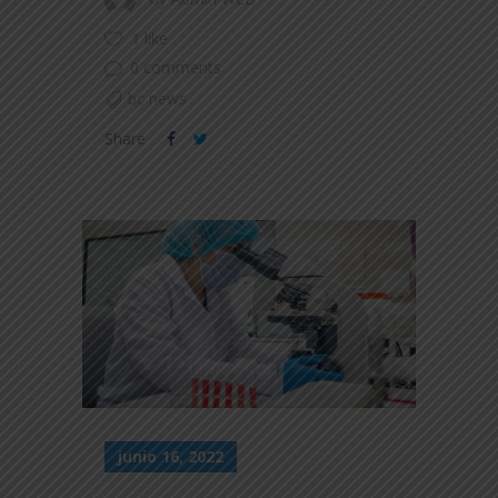
1 like
0 comments
bc news
Share
junio 16, 2022