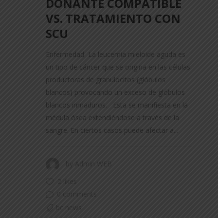
DONANTE COMPATIBLE
VS. TRATAMIENTO CON
SCU
Enfermedad La leucemia mieloide aguda es
un tipo de cáncer que se origina en las células
productoras de granulocitos (glóbulos
blancos) provocando un exceso de glóbulos
blancos inmaduros. Esta se manifiesta en la
médula ósea extendiéndose a través de la
sangre. En ciertos casos puede afectar a...
by
Admin WEB
2 likes
0 comments
bc news