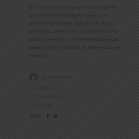
ECF es un trastorno que provoca un cambio
en la forma de los glóbulos rojos, y se
presenta con anemia, episodios de dolor,
infecciones, entre otros. En su forma severa
puede presentarse con enfermedad vascular
cerebral (EVC). El objetivo de este estudio fue
evaluar el...
by
Admin WEB
8 likes
0 comments
bc news
Share