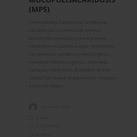
(MPS)
Enfermedades metabólicas hereditarias
causadas por la carencia de enzimas
lisosomales necesarias para el proceso
metabólico en nuestro cuerpo. Se presenta
con síntomas somáticos y neurológicos,
incluyendo retraso cognitivo, anomalías
cardíacas, entre otros. El objetivo de este
estudio fue evaluar el quimerismo completo
(todas las células...
by
Admin WEB
8 likes
0 comments
bc news