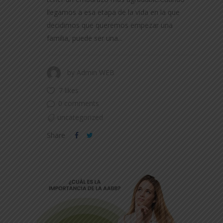
llegamos a esa etapa de la vida en la que
decidimos que queremos empezar una
familia, puede ser una...
by
Admin WEB
7 likes
0 comments
uncategorized
Share