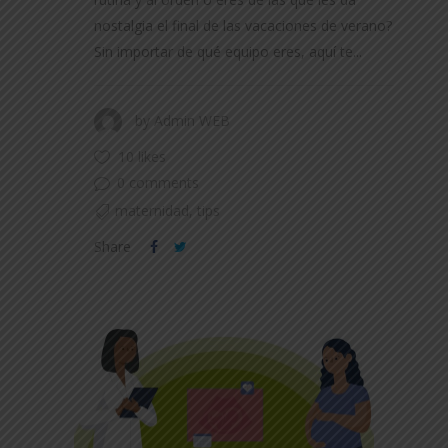
nostalgia el final de las vacaciones de verano?
Sin importar de qué equipo eres, aquí te...
by
Admin WEB
10 likes
0 comments
maternidad
,
tips
Share