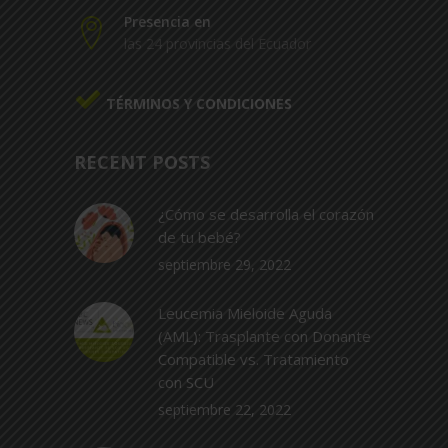
Presencia en
las 24 provincias del Ecuador
TÉRMINOS Y CONDICIONES
RECENT POSTS
¿Cómo se desarrolla el corazón
de tu bebé?
septiembre 29, 2022
Leucemia Mieloide Aguda
(AML): Trasplante con Donante
Compatible vs. Tratamiento
con SCU
septiembre 22, 2022