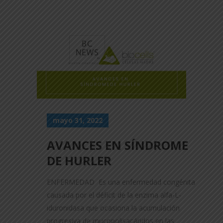
mayo 31, 2022
AVANCES EN SÍNDROME
DE HURLER
ENFERMEDAD Es una enfermedad congénita
causada por el déficit de la enzima alfa-L-
iduronidasa que ocasiona la acumulación
progresiva de mucopolisacáridos en las