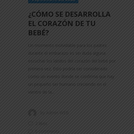
¿CÓMO SE DESARROLLA
EL CORAZÓN DE TU
BEBÉ?
Un momento inolvidable para los padres
durante el embarazo es sin duda alguna
escuchar los latidos del corazón del bebé por
primera vez. Esto podría ser considerado
como un evento donde se confirma que hay
un pequeño ser humano creciendo en el
vientre de la...
by
Admin WEB
2 likes
0 comments