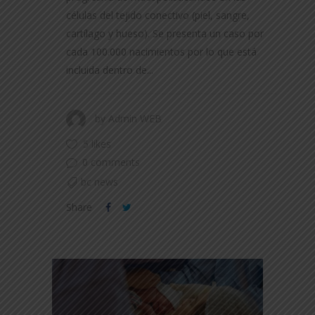
células del tejido conectivo (piel, sangre,
cartílago y hueso). Se presenta un caso por
cada 100.000 nacimientos por lo que está
incluida dentro de...
by
Admin WEB
5 likes
0 comments
bc news
Share