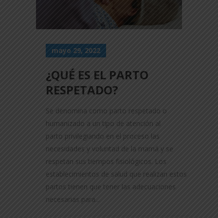
mayo 29, 2022
¿QUÉ ES EL PARTO
RESPETADO?
Se denomina como parto respetado o
humanizado a un tipo de atención al
parto privilegiando en el proceso las
necesidades y voluntad de la mamá y se
respetan sus tiempos fisiológicos. Los
establecimientos de salud que realizan estos
partos tienen que tener las adecuaciones
necesarias para...