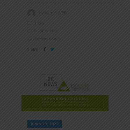
by
Admin WEB
1 like
0 comments
nuestro banco
Share
junio 29, 2022