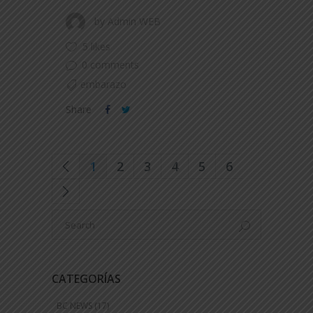
by
Admin WEB
5 likes
0 comments
embarazo
Share
1
2
3
4
5
6
CATEGORÍAS
BC NEWS
(17)