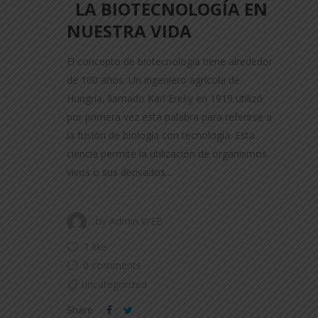
LA BIOTECNOLOGÍA EN
NUESTRA VIDA
El concepto de biotecnología tiene alrededor
de 100 años. Un ingeniero agrícola de
Hungría, llamado Karl Ereky en 1919 utilizó
por primera vez esta palabra para referirse a
la fusión de biología con tecnología. Esta
ciencia permite la utilización de organismos
vivos o sus derivados...
by
Admin WEB
1 like
0 comments
uncategorized
Share