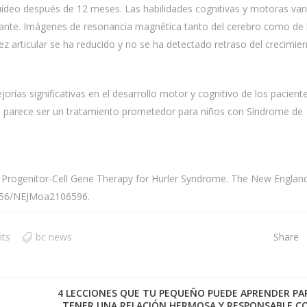
quídeo después de 12 meses. Las habilidades cognitivas y motoras va
fante. Imágenes de resonancia magnética tanto del cerebro como de 
ez articular se ha reducido y no se ha detectado retraso del crecimie
rías significativas en el desarrollo motor y cognitivo de los paciente
 parece ser un tratamiento prometedor para niños con Síndrome de
d Progenitor-Cell Gene Therapy for Hurler Syndrome. The New Englan
.1056/NEJMoa2106596.
ts
bc news
Share
4 LECCIONES QUE TU PEQUEÑO PUEDE APRENDER PA
TENER UNA RELACIÓN HERMOSA Y RESPONSABLE C