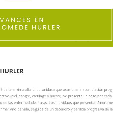
 HURLER
it de la enzima alfa-L-iduronidasa que ocasiona la acumulación progr
ectivo (piel, sangre, cartílago y hueso). Se presenta un caso por cada
tro de las enfermedades raras. Los individuos que presentan Síndrome
primer año de vida, seguida de un deterioro y pérdida progresiva de la