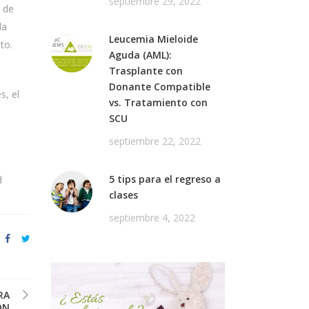
septiembre 29, 2022
n de
la
Leucemia Mieloide
nto.
Aguda (AML):
Trasplante con
Donante Compatible
s, el
vs. Tratamiento con
SCU
septiembre 22, 2022
5 tips para el regreso a
d
clases
septiembre 4, 2022
RA
ON