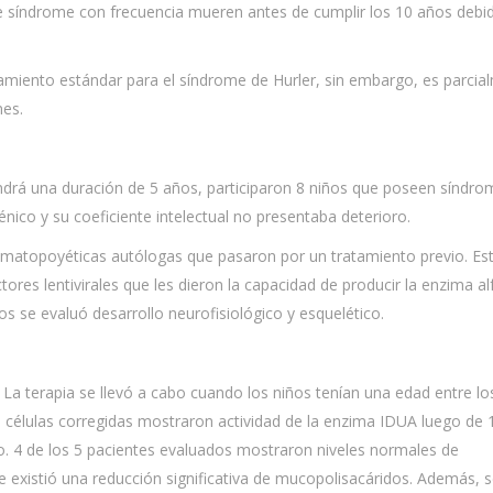
te síndrome con frecuencia mueren antes de cumplir los 10 años debi
atamiento estándar para el síndrome de Hurler, sin embargo, es parcia
ones.
ndrá una duración de 5 años, participaron 8 niños que poseen síndro
énico y su coeficiente intelectual no presentaba deterioro.
ematopoyéticas autólogas que pasaron por un tratamiento previo. Es
ores lentivirales que les dieron la capacidad de producir la enzima al
dos se evaluó desarrollo neurofisiológico y esquelético.
La terapia se llevó a cabo cuando los niños tenían una edad entre los
las células corregidas mostraron actividad de la enzima IDUA luego de
o. 4 de los 5 pacientes evaluados mostraron niveles normales de
e existió una reducción significativa de mucopolisacáridos. Además, 