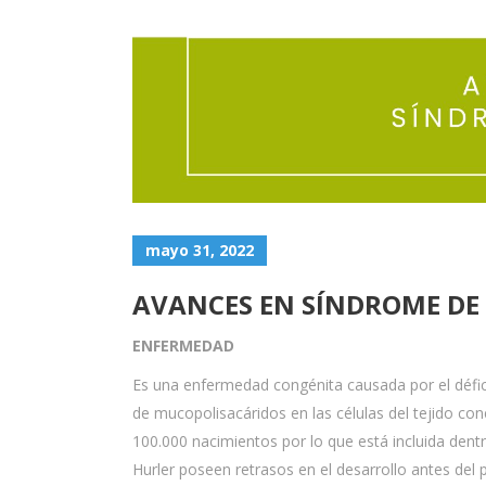
mayo 31, 2022
AVANCES EN SÍNDROME DE
ENFERMEDAD
Es una enfermedad congénita causada por el défic
de mucopolisacáridos en las células del tejido con
100.000 nacimientos por lo que está incluida den
Hurler poseen retrasos en el desarrollo antes del 