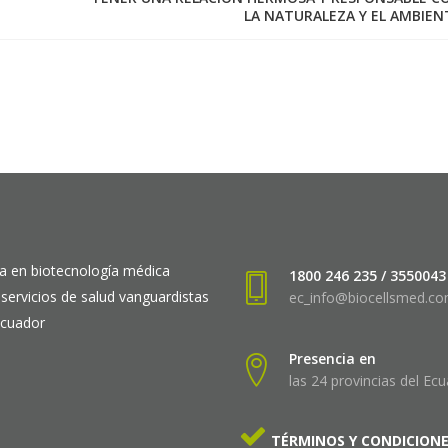
LA NATURALEZA Y EL AMBIEN
a en biotecnología médica
1800 246 235 / 3550043
 servicios de salud vanguardistas
ec_info@biocellsmed.c
Ecuador
Presencia en
las 24 provincias del Ec
TÉRMINOS Y CONDICION