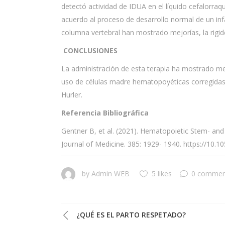
detectó actividad de IDUA en el líquido cefalorra
acuerdo al proceso de desarrollo normal de un in
columna vertebral han mostrado mejorías, la rigid
CONCLUSIONES
La administración de esta terapia ha mostrado mejo
uso de células madre hematopoyéticas corregidas
Hurler.
Referencia Bibliográfica
Gentner B, et al. (2021). Hematopoietic Stem- an
Journal of Medicine. 385: 1929- 1940. https://10
by
Admin WEB
5 likes
0 commen
¿QUÉ ES EL PARTO RESPETADO?