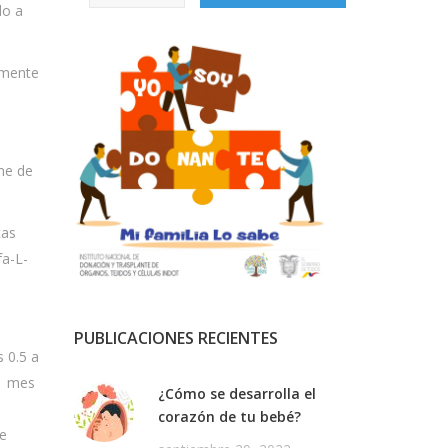
do a
lmente
me de
tas
fa-L-
PUBLICACIONES RECIENTES
 0.5 a
 1 mes
¿Cómo se desarrolla el
corazón de tu bebé?
se