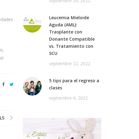
septiembre 29, 2022
Leucemia Mieloide
medades
Aguda (AML):
Trasplante con
Donante Compatible
vs. Tratamiento con
is,
SCU
ol
septiembre 22, 2022
5 tips para el regreso a
clases
septiembre 4, 2022
LS