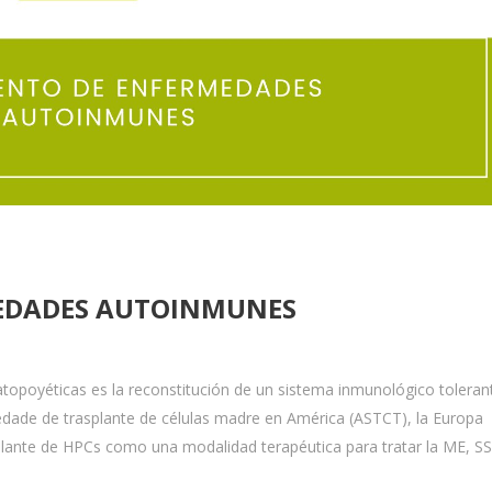
EDADES AUTOINMUNES
topoyéticas es la reconstitución de un sistema inmunológico toleran
iedade de trasplante de células madre en América (ASTCT), la Europa
plante de HPCs como una modalidad terapéutica para tratar la ME, S