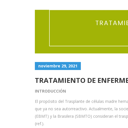
noviembre 29, 2021
TRATAMIENTO DE ENFERM
INTRODUCCIÓN
El propósito del Trasplante de células madre hema
que ya no sea autorreactivo. Actualmente, la soc
(EBMT) y la Brasilera (SBMTO) consideran el tras
(ref.).