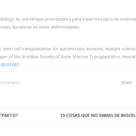
utólogo es una terapia prometedora para tratar tres tipos de enfer
siones duraderas en estas enfermedades.
c stem cell transplantation for autoimmune diseases: multiple scleros
paper of the Brazilian Society of Bone Marrow Transplantation. Hemat
2020.03.002
 comments
Share
STPARTO?
15 COSAS QUE NO SABIAS DE BIOCEL