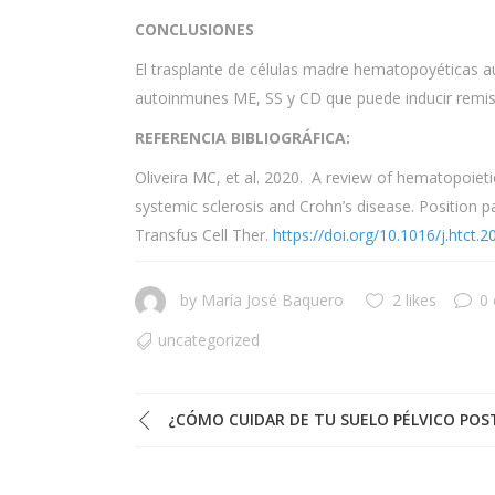
CONCLUSIONES
El trasplante de células madre hematopoyéticas a
autoinmunes ME, SS y CD que puede inducir remi
REFERENCIA BIBLIOGRÁFICA:
Oliveira MC, et al. 2020. A review of hematopoieti
systemic sclerosis and Crohn’s disease. Position 
Transfus Cell Ther.
https://doi.org/10.1016/j.htct.
by
María José Baquero
2 likes
0
uncategorized
¿CÓMO CUIDAR DE TU SUELO PÉLVICO PO