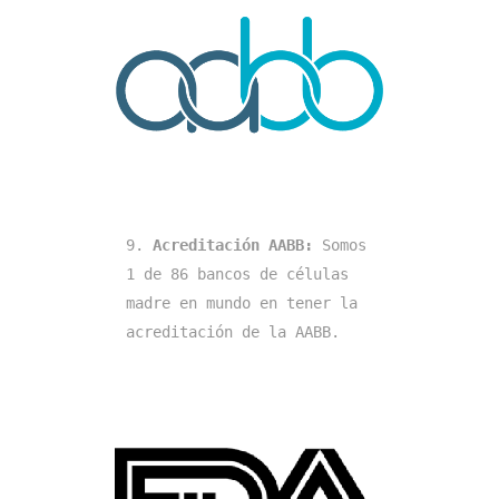
9. 
Acreditación AABB:
 Somos 
1 de 86 bancos de células 
madre en mundo en tener la 
acreditación de la AABB.