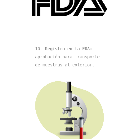
10. 
Registro en la FDA: 
aprobación para transporte 
de muestras al exterior.