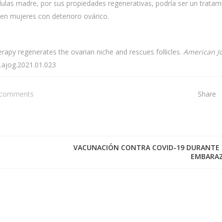
lulas madre, por sus propiedades regenerativas, podría ser un tratam
 en mujeres con deterioro ovárico.
erapy regenerates the ovarian niche and rescues follicles.
American J
j.ajog.2021.01.023
 comments
Share
VACUNACIÓN CONTRA COVID-19 DURANTE 
EMBARA