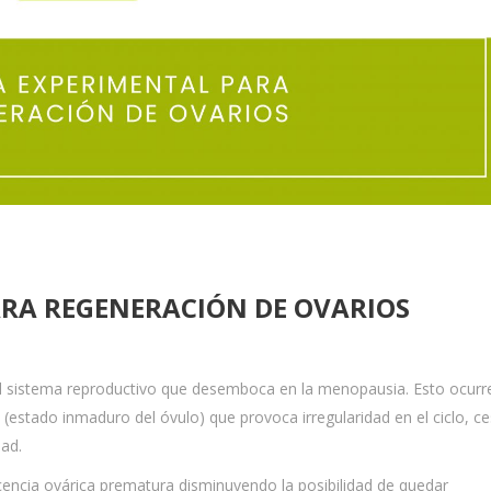
ARA REGENERACIÓN DE OVARIOS
el sistema reproductivo que desemboca en la menopausia. Esto ocurr
s (estado inmaduro del óvulo) que provoca irregularidad en el ciclo, c
dad.
encia ovárica prematura disminuyendo la posibilidad de quedar