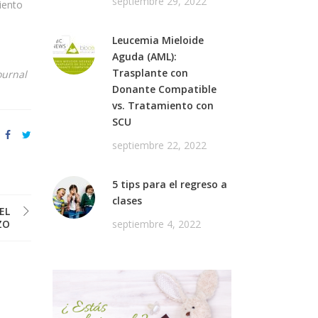
septiembre 29, 2022
iento
Leucemia Mieloide
Aguda (AML):
Trasplante con
ournal
Donante Compatible
vs. Tratamiento con
SCU
septiembre 22, 2022
5 tips para el regreso a
clases
EL
septiembre 4, 2022
ZO