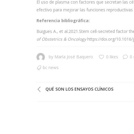
El uso de plasma con factores que secretan las cé
efectivo para mejorar las funciones reproductivas
Referencia bibliográfica:
Buigues A., et al.2021.Stem cell-secreted factor th
of Obstetrics & Oncology
https://doi.org/10.1016/
by
María José Baquero
0 likes
0
bc news
QUÉ SON LOS ENSAYOS CLÍNICOS