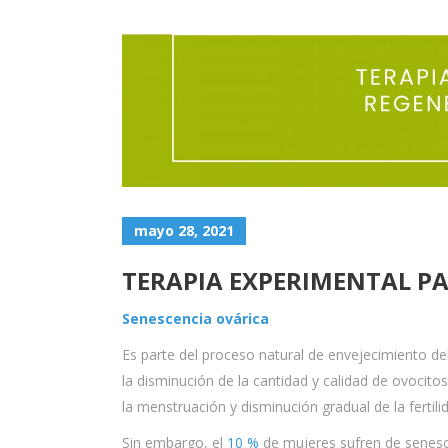
mayo 28, 2021
TERAPIA EXPERIMENTAL P
Senescencia ovárica
Es parte del proceso natural de envejecimiento d
la disminución de la cantidad y calidad de ovocito
la menstruación y disminución gradual de la fertili
Sin embargo, el
10 %
de mujeres sufren de senesc