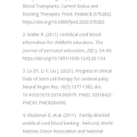
Blood Transplants: Current Status and
Evolving Therapies. Front. Pediatr.8 (570282).
https://doi.org/10.3389/fped.2020.570282
Waller R. (2011). Umbilical cord blood:
information for childbirth educators.
The
Journal of perinatal education
,
20
(1), 54–60.
https://doi.org/10.1891/1058-1243.20.1.54
Lv ZY, Li Y, Liu J. (2021). Progress in clinical
trials of stem cell therapy for cerebral palsy.
Neural Regen Res. 16(7):1377-1382. doi:
10.4103/1673-5374.300979. PMID: 33318421;
PMCID: PMC8284300.
Gluckman E, et.al. (2011). Family-directed
umbilical cord blood banking . Netcord, World
Marrow Donor Association and National