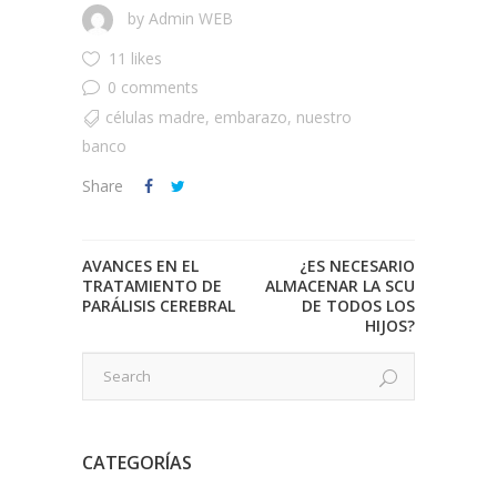
by
Admin WEB
11 likes
0 comments
células madre
,
embarazo
,
nuestro
banco
Share
AVANCES EN EL
¿ES NECESARIO
TRATAMIENTO DE
ALMACENAR LA SCU
PARÁLISIS CEREBRAL
DE TODOS LOS
HIJOS?
CATEGORÍAS