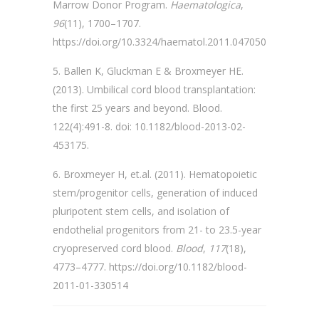
Marrow Donor Program.
Haematologica
,
96
(11), 1700–1707.
https://doi.org/10.3324/haematol.2011.047050
Ballen K, Gluckman E & Broxmeyer HE.
(2013). Umbilical cord blood transplantation:
the first 25 years and beyond. Blood.
122(4):491-8. doi: 10.1182/blood-2013-02-
453175.
Broxmeyer H, et.al. (2011). Hematopoietic
stem/progenitor cells, generation of induced
pluripotent stem cells, and isolation of
endothelial progenitors from 21- to 23.5-year
cryopreserved cord blood.
Blood
,
117
(18),
4773–4777. https://doi.org/10.1182/blood-
2011-01-330514