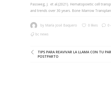
Passweg, J. et al.(2021). Hematopoietic cell transp
and trends over 30 years. Bone Marrow Transplan
by
María José Baquero
0 likes
0
bc news
TIPS PARA REAVIVAR LA LLAMA CON TU PAR
POSTPARTO