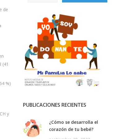
te de
a
en
8 (41
(64 %)
PUBLICACIONES RECIENTES
TCH y
¿Cómo se desarrolla el
corazón de tu bebé?