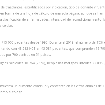
 de trasplantes, estratificados por indicación, tipo de donante y fuen
ó en forma de una hoja de cálculo de una sola página, aunque se han
clasificación de enfermedades, intensidad del acondicionamiento, l
a celular.
 715 000 pacientes desde 1990. Durante el 2019, el número de TCH 
entando con 48 512 HCT en 43 581 pacientes, que comprenden 19 79
ados por 700 centros en 51 países.
lignas mieloides 10 764 (25 %), neoplasias malignas linfoides 27 895 
0 muestra un aumento continuo y constante en las cifras anuales de 
o como autólogo.