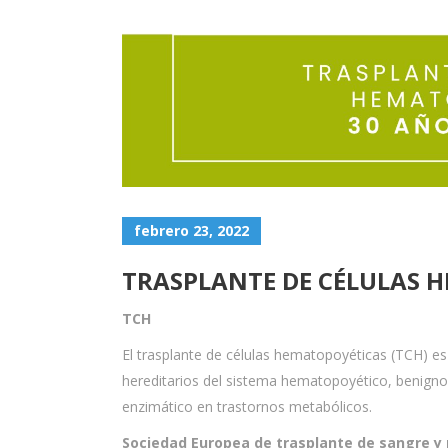
febrero 23, 2022
TRASPLANTE DE CÉLULAS H
TCH
El trasplante de células hematopoyéticas (TCH) e
hereditarios del sistema hematopoyético, benigno
enzimático en trastornos metabólicos.
Sociedad Europea de trasplante de sangre y