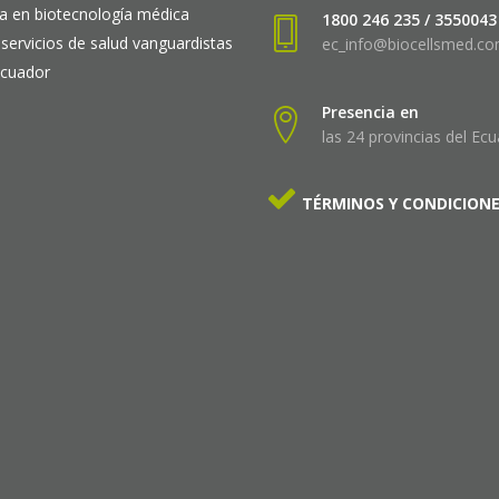
a en biotecnología médica
1800 246 235 / 3550043
 servicios de salud vanguardistas
ec_info@biocellsmed.c
Ecuador
Presencia en
las 24 provincias del Ec
TÉRMINOS Y CONDICION