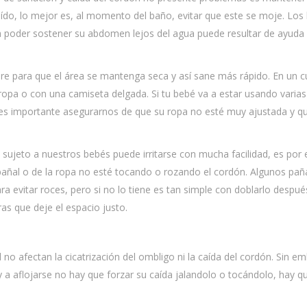
aído, lo mejor es, al momento del baño, evitar que este se moje. Los
a poder sostener su abdomen lejos del agua puede resultar de ayuda
ire para que el área se mantenga seca y así sane más rápido. En un c
ropa o con una camiseta delgada. Si tu bebé va a estar usando varias
es importante asegurarnos de que su ropa no esté muy ajustada y qu
sujeto a nuestros bebés puede irritarse con mucha facilidad, es por
pañal o de la ropa no esté tocando o rozando el cordón. Algunos pañ
ra evitar roces, pero si no lo tiene es tan simple con doblarlo despué
ras que deje el espacio justo.
l no afectan la cicatrización del ombligo ni la caída del cordón. Sin e
a aflojarse no hay que forzar su caída jalandolo o tocándolo, hay q
.