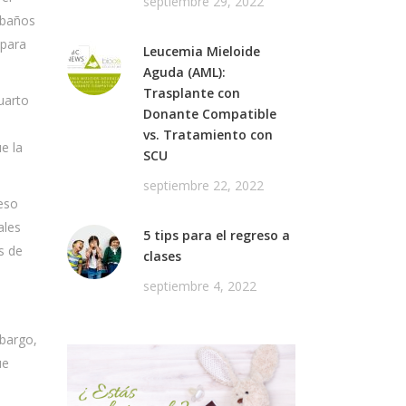
septiembre 29, 2022
 baños
 para
Leucemia Mieloide
Aguda (AML):
Trasplante con
uarto
Donante Compatible
vs. Tratamiento con
e la
SCU
septiembre 22, 2022
 eso
ales
5 tips para el regreso a
s de
clases
septiembre 4, 2022
mbargo,
ue