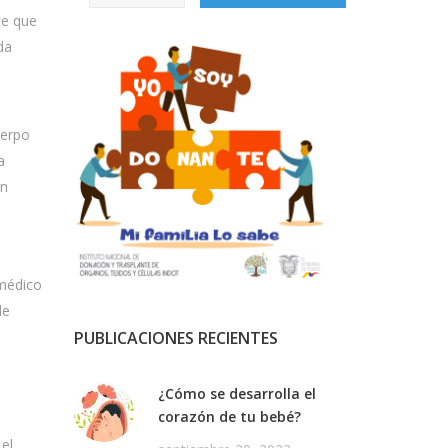
te que
da
uerpo
a
en
 médico
de
PUBLICACIONES RECIENTES
¿Cómo se desarrolla el
corazón de tu bebé?
el