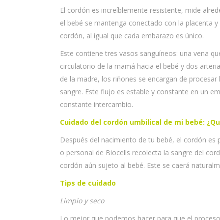
El cordón es increíblemente resistente, mide alr
el bebé se mantenga conectado con la placenta y 
cordón, al igual que cada embarazo es único.
Este contiene tres vasos sanguíneos: una vena que
circulatorio de la mamá hacia el bebé y dos arter
de la madre, los riñones se encargan de procesar
sangre. Este flujo es estable y constante en un e
constante intercambio.
Cuidado del cordón umbilical de mi bebé: ¿
Después del nacimiento de tu bebé, el cordón es 
o personal de Biocells recolecta la sangre del c
cordón aún sujeto al bebé. Este se caerá natural
Tips de cuidado
Limpio y seco
Lo mejor que podemos hacer para que el proceso 