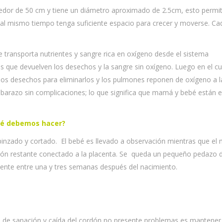
ededor de 50 cm y tiene un diámetro aproximado de 2.5cm, esto permi
al mismo tiempo tenga suficiente espacio para crecer y moverse. Ca
 transporta nutrientes y sangre rica en oxígeno desde el sistema
ias que devuelven los desechos y la sangre sin oxígeno. Luego en el c
 los desechos para eliminarlos y los pulmones reponen de oxígeno a l
mbarazo sin complicaciones; lo que significa que mamá y bebé están 
Qué debemos hacer?
pinzado y cortado. El bebé es llevado a observación mientras que el
ordón restante conectado a la placenta. Se queda un pequeño pedazo 
mente entre una y tres semanas después del nacimiento.
de sanación y caída del cordón no presente problemas es mantener 