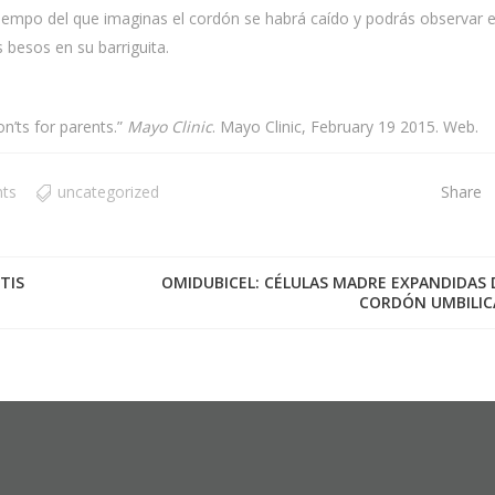
empo del que imaginas el cordón se habrá caído y podrás observar e
besos en su barriguita.
on’ts for parents.”
Mayo Clinic
. Mayo Clinic, February 19 2015. Web.
ts
uncategorized
Share
TIS
OMIDUBICEL: CÉLULAS MADRE EXPANDIDAS 
CORDÓN UMBILIC