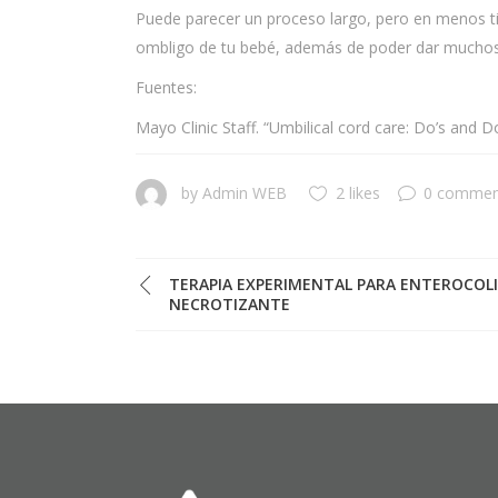
Puede parecer un proceso largo, pero en menos ti
ombligo de tu bebé, además de poder dar muchos 
Fuentes:
Mayo Clinic Staff. “Umbilical cord care: Do’s and D
by
Admin WEB
2 likes
0 commen
TERAPIA EXPERIMENTAL PARA ENTEROCOLI
NECROTIZANTE