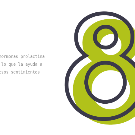
ormonas prolactina 
lo que la ayuda a 
sos sentimientos 